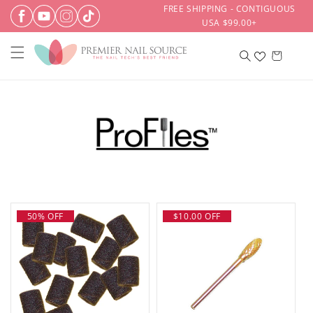
Ir
FREE SHIPPING - CONTIGUOUS
directamente
USA $99.00+
al contenido
Carrito
50% OFF
$10.00 OFF