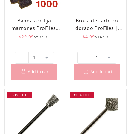
Bandas de lija
Broca de carburo
marrones ProFiles,
dorado ProFiles |
1000 unidades
Fútbol
$29.99
Precio
Precio
$4.99
Precio
Precio
$59.99
$14.99
habitual
de
habitual
de
oferta
oferta
-
+
-
+
80% OFF
80% OFF