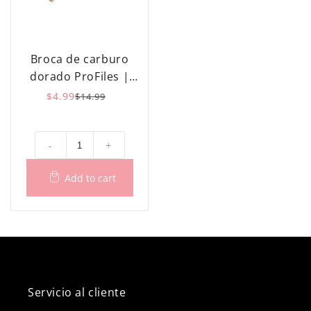
Broca de carburo
dorado ProFiles |
Relleno de 2 semanas
$4.99
Precio
Precio
$14.99
habitual
de
oferta
-
+
Servicio al cliente