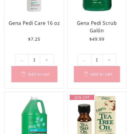
Gena Pedi Care 16 oz
Gena Pedi Scrub
Galón
Precio
$7.25
Precio
$49.99
habitual
habitual
-
+
-
+
20% OFF