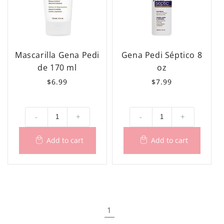
Mascarilla Gena Pedi
Gena Pedi Séptico 8
de 170 ml
oz
Precio
$6.99
Precio
$7.99
habitual
habitual
-
+
-
+
1