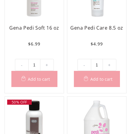
Gena Pedi Soft 16 oz
Gena Pedi Care 8.5 oz
Precio
$6.99
Precio
$4.99
habitual
habitual
-
+
-
+
50% OFF