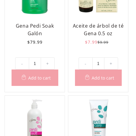
Gena Pedi Soak
Aceite de árbol de té
Galón
Gena 0.5 oz
Precio
$79.99
$7.99
Precio
Precio
$9.99
habitual
habitual
de
oferta
-
+
-
+