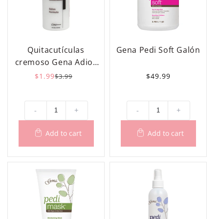
Quitacutículas
Gena Pedi Soft Galón
cremoso Gena Adios
de 4 oz
$1.99
Precio
Precio
Precio
$49.99
$3.99
habitual
de
habitual
oferta
-
+
-
+