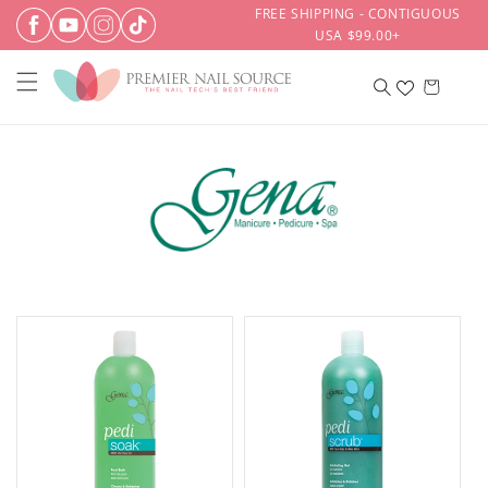
Ir
FREE SHIPPING - CONTIGUOUS
directamente
USA $99.00+
al contenido
Carrito