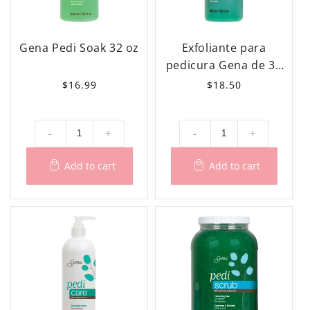
Gena Pedi Soak 32 oz
Exfoliante para
pedicura Gena de 32
oz
Precio
$16.99
Precio
$18.50
habitual
habitual
-
+
-
+